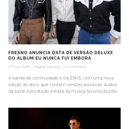
FRESNO ANUNCIA DATA DE VERSÃO DELUXE
DO ÁLBUM EU NUNCA FUI EMBORA
27 mar 2025
/
Miguel Herrera
/
0 Comment
A banda dá continuidade à era ENFE com uma nova
edição do disco que contém versões acústicas, áudios
da turnê e produção inédita da música favorita dos fãs