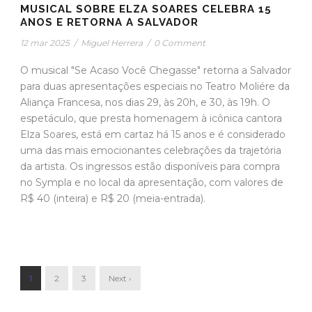
MUSICAL SOBRE ELZA SOARES CELEBRA 15
ANOS E RETORNA A SALVADOR
12 mar 2025
/
Miguel Herrera
/
0 Comment
O musical "Se Acaso Você Chegasse" retorna a Salvador
para duas apresentações especiais no Teatro Moliére da
Aliança Francesa, nos dias 29, às 20h, e 30, às 19h. O
espetáculo, que presta homenagem à icônica cantora
Elza Soares, está em cartaz há 15 anos e é considerado
uma das mais emocionantes celebrações da trajetória
da artista. Os ingressos estão disponíveis para compra
no Sympla e no local da apresentação, com valores de
R$ 40 (inteira) e R$ 20 (meia-entrada).
1
2
3
Next ›