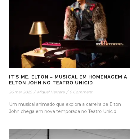
IT’S ME, ELTON – MUSICAL EM HOMENAGEM A
ELTON JOHN NO TEATRO UNICID
26 mar 2025
/
Miguel Herrera
/
0 Comment
Um musical animado que explora a carreira de Elton
John chega em nova temporada no Teatro Unicid