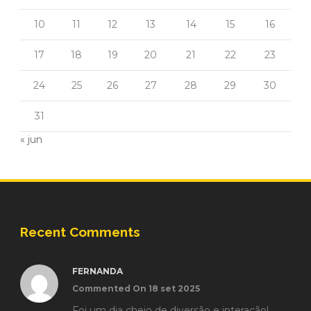
10
11
12
13
14
15
16
17
18
19
20
21
22
23
24
25
26
27
28
29
30
31
« jun
Recent Comments
FERNANDA
Commented On 18 set 2025
Foi um dia cheio de diversão e interação!