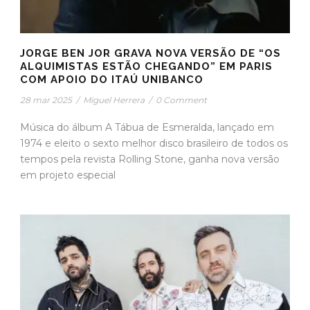
JORGE BEN JOR GRAVA NOVA VERSÃO DE “OS
ALQUIMISTAS ESTÃO CHEGANDO” EM PARIS
COM APOIO DO ITAÚ UNIBANCO
28 mar 2025
/
Miguel Herrera
/
0 Comment
Música do álbum A Tábua de Esmeralda, lançado em
1974 e eleito o sexto melhor disco brasileiro de todos os
tempos pela revista Rolling Stone, ganha nova versão
em projeto especial