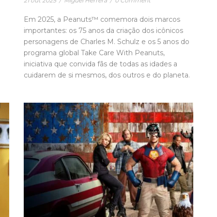
21 out 2025
/
Miguel Herrera
/
0 Comment
Em 2025, a Peanuts™ comemora dois marcos
importantes: os 75 anos da criação dos icônicos
personagens de Charles M. Schulz e os 5 anos do
programa global Take Care With Peanuts,
iniciativa que convida fãs de todas as idades a
cuidarem de si mesmos, dos outros e do planeta.