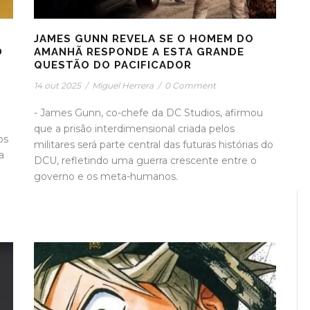
JAMES GUNN REVELA SE O HOMEM DO
O
AMANHÃ RESPONDE A ESTA GRANDE
QUESTÃO DO PACIFICADOR
14 out 2025
/
Miguel Herrera
/
0 Comment
- James Gunn, co-chefe da DC Studios, afirmou
que a prisão interdimensional criada pelos
os
militares será parte central das futuras histórias do
a
DCU, refletindo uma guerra crescente entre o
governo e os meta-humanos.