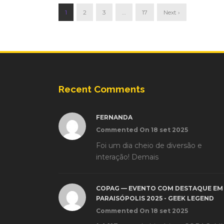
1
2
3
…
17
Next ›
Recent Comments
FERNANDA
Commented On 18 set 2025
Foi um dia cheio de diversão e
interação! Demais
COPAG — EVENTO COM DESTAQUE EM
PARAISÓPOLIS 2025 - GEEK LEGEND
Commented On 18 set 2025