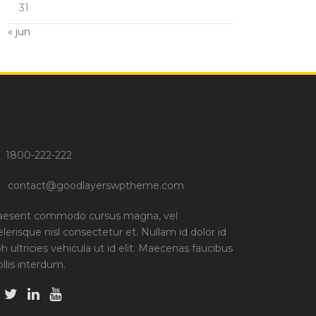
31
« jun
1800-222-222
contact@goodlayerswptheme.com
aesent commodo cursus magna, vel
elerisque nisl consectetur et. Nullam id dolor id
bh ultricies vehicula ut id elit. Maecenas faucibus
llis interdum.