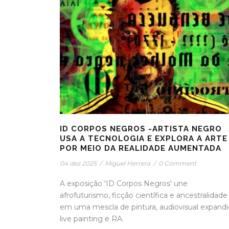
ID CORPOS NEGROS -ARTISTA NEGRO
USA A TECNOLOGIA E EXPLORA A ARTE
POR MEIO DA REALIDADE AUMENTADA
04 dez 2025
/
Miguel Herrera
/
0 Comment
A exposição 'ID Corpos Negros' une
afrofuturismo, ficção científica e ancestralidade
em uma mescla de pintura, audiovisual expandi
live painting e RA.