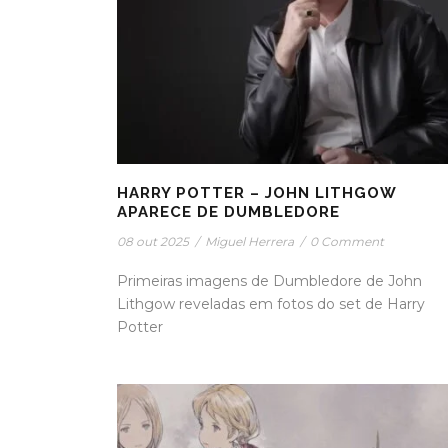
HARRY POTTER – JOHN LITHGOW
APARECE DE DUMBLEDORE
08 out 2025
/
Miguel Herrera
/
0 Comment
Primeiras imagens de Dumbledore de John
Lithgow reveladas em fotos do set de Harry
Potter