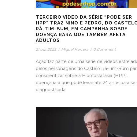
TERCEIRO VÍDEO DA SÉRIE “PODE SER
HPP” TRAZ NINO E PEDRO, DO CASTEL
RÁ-TIM-BUM, EM CAMPANHA SOBRE
DOENÇA RARA QUE TAMBÉM AFETA
ADULTOS
21 out 2025
/
Miguel Herrera
/
0 Comment
Ação faz parte de uma série de vídeos estrelad
pelos personagens do Castelo Rá-Tim-Bum par
conscientizar sobre a Hipofosfatasia (HPP),
doença rara que pode levar até 24 anos para ser
diagnosticada