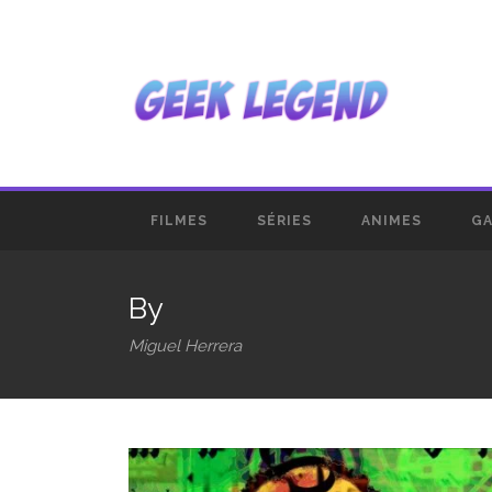
FILMES
SÉRIES
ANIMES
G
By
Miguel Herrera