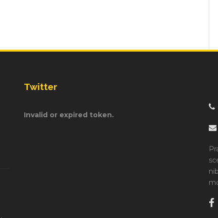
Twitter
Invalid or expired token.
Pr
sc
ni
mo