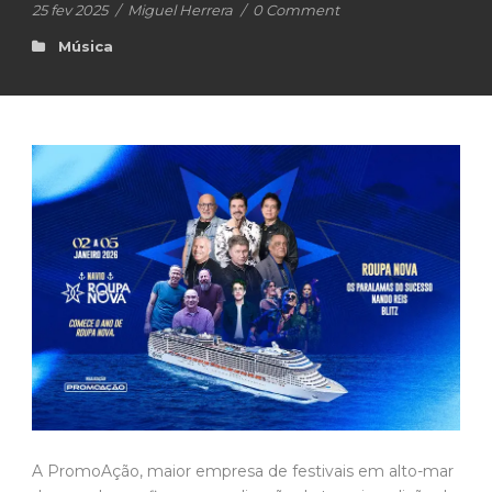
25 fev 2025
/
Miguel Herrera
/
0 Comment
Música
A PromoAção, maior empresa de festivais em alto-mar