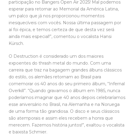
participação no Bangers Open Air 2025! Mal podemos
esperar para retornar ao Memorial da América Latina,
um palco que já nos proporcionou momentos
inesquecíveis com vocês. Nossa última passagem por
aí foi épica, e temos certeza de que desta vez será
ainda mais especial!”, comentou o vocalista Hansi
Kürsch.
O Destruction é considerado um dos maiores
expoentes do thrash metal do mundo. Com uma
carreira que traz na bagagem grandes álbuns clássicos
do estilo, os alemães retornam ao Brasil para
comemorar os 40 anos do seu primeiro álbum, “Infernal
Overkill”. “Quando gravamos o álbum em 1985, nunca
poderíamos imaginar que 40 anos depois celebraríamos
esse aniversário no Brasil, na Alemanha e na Noruega
de uma forma tão grandiosa. O disco e seus clássicos
são atemporais e assim eles recebem a honra que
merecem. Fazemos história juntos!”, exaltou o vocalista
e baixista Schmier.