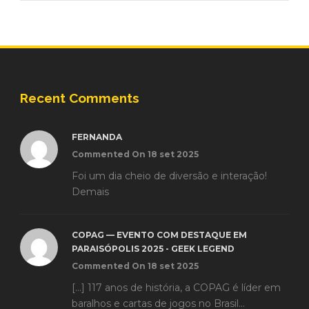
Recent Comments
FERNANDA
Commented On 18 set 2025
Foi um dia cheio de diversão e interação!
Demais
COPAG — EVENTO COM DESTAQUE EM
PARAISÓPOLIS 2025 - GEEK LEGEND
Commented On 18 set 2025
[…] 117 anos de história, a COPAG é líder em
baralhos e cartas de jogos no Brasil...