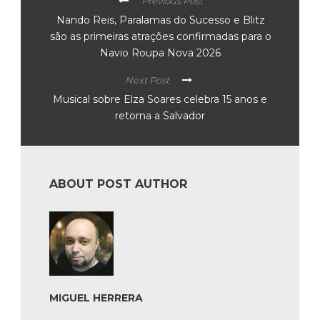
Previous Post
Nando Reis, Paralamas do Sucesso e Blitz
são as primeiras atrações confirmadas para o
Navio Roupa Nova 2026
Next Post
Musical sobre Elza Soares celebra 15 anos e
retorna a Salvador
ABOUT POST AUTHOR
MIGUEL HERRERA