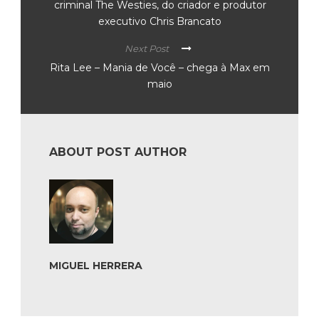
criminal The Westies, do criador e produtor
executivo Chris Brancato
Next Post
Rita Lee – Mania de Você – chega à Max em
maio
ABOUT POST AUTHOR
MIGUEL HERRERA