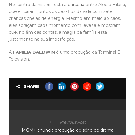
No centro da história está a
parceria
entre Alec e Hilaria,
que encaram juntos os desafios da vida com sete
crianças cheias de energia. Mesmo em meio ao caos,
eles abraçam cada momento com leveza e mostram
que, no fim das contas, a magia da família está
justamente na sua imperfeição.
A
FAMÍLIA BALDWIN
é uma produção da Terminal B
Television.
SHARE
Previous Post
MGM+ anuncia produção de série de drama