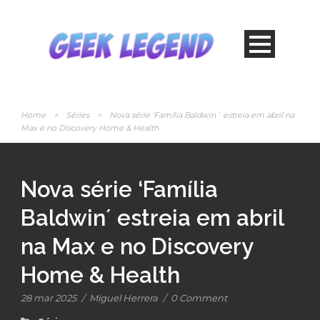
Home
>
Séries
>
Nova série ‘Família Baldwin´ estreia em abril na
Max e no Discovery Home & Health
Nova série ‘Família
Baldwin´ estreia em abril
na Max e no Discovery
Home & Health
28 mar 2025
/
Miguel Herrera
/
0 Comment