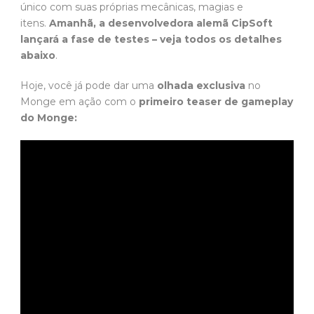
único com suas próprias mecânicas, magias e
itens.
Amanhã, a desenvolvedora alemã CipSoft
lançará a fase de testes – veja todos os detalhes
abaixo
.
Hoje, você já pode dar uma
olhada exclusiva
no
Monge em ação com o
primeiro teaser de gameplay
do Monge: