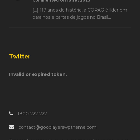
Commented On 18 set 2025
[…] 117 anos de história, a COPAG é líder em
baralhos e cartas de jogos no Brasil...
Twitter
Invalid or expired token.
1800-222-222
contact@goodlayerswptheme.com