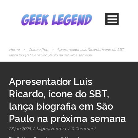
Home
>
Cultura Pop
>
Apresentador Luis Ricardo, ícone do SBT,
lança biografia em São Paulo na próxima semana
Apresentador Luis
Ricardo, ícone do SBT,
lança biografia em São
Paulo na próxima semana
23 jan 2025
/
Miguel Herrera
/
0 Comment