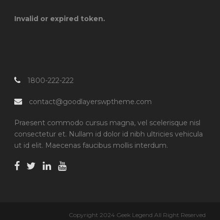
Invalid or expired token.
1800-222-222
contact@goodlayerswptheme.com
Praesent commodo cursus magna, vel scelerisque nisl
consectetur et. Nullam id dolor id nibh ultricies vehicula
ut id elit. Maecenas faucibus mollis interdum.
Copyright 2024 Geek Legend All Right Reserved