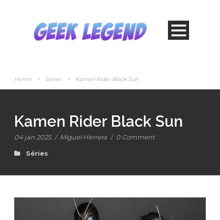
Home
>
Séries
>
Kamen Rider Black Sun
Kamen Rider Black Sun
04 jan 2025
/
Miguel Herrera
/
0 Comment
Séries