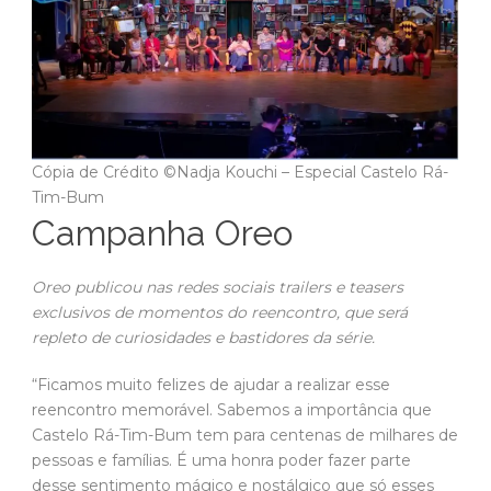
Cópia de Crédito ©Nadja Kouchi – Especial Castelo Rá-
Tim-Bum
Campanha Oreo
Oreo publicou nas redes sociais trailers e teasers
exclusivos de momentos do reencontro, que será
repleto de curiosidades e bastidores da série.
“Ficamos muito felizes de ajudar a realizar esse
reencontro memorável. Sabemos a importância que
Castelo Rá-Tim-Bum tem para centenas de milhares de
pessoas e famílias. É uma honra poder fazer parte
desse sentimento mágico e nostálgico que só esses