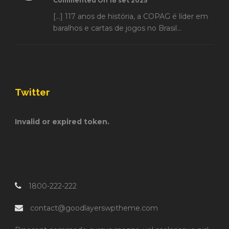
Commented On 18 set 2025
[…] 117 anos de história, a COPAG é líder em
baralhos e cartas de jogos no Brasil...
Twitter
Invalid or expired token.
1800-222-222
contact@goodlayerswptheme.com