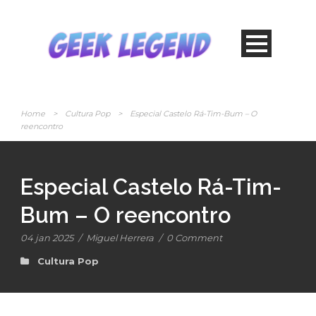
Home
>
Cultura Pop
>
Especial Castelo Rá-Tim-Bum – O
reencontro
Especial Castelo Rá-Tim-
Bum – O reencontro
04 jan 2025
/
Miguel Herrera
/
0 Comment
Cultura Pop