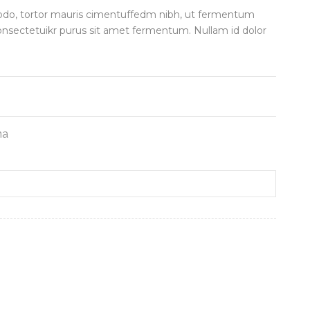
odo, tortor mauris cimentuffedm nibh, ut fermentum
consectetuikr purus sit amet fermentum. Nullam id dolor
na