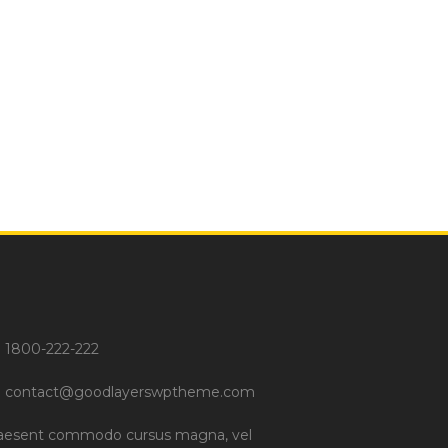
1800-222-222
contact@goodlayerswptheme.com
aesent commodo cursus magna, vel