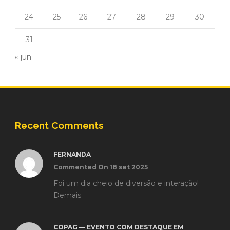
24
25
26
27
28
29
30
31
« jun
Recent Comments
FERNANDA
Commented On 18 set 2025
Foi um dia cheio de diversão e interação!
Demais
COPAG — EVENTO COM DESTAQUE EM