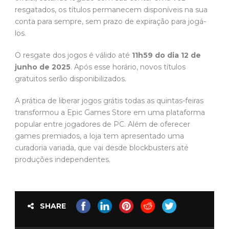
resgatados, os títulos permanecem disponíveis na sua
conta para sempre, sem prazo de expiração para jogá-
los.
O resgate dos jogos é válido até
11h59 do dia 12 de
junho de 2025
. Após esse horário, novos títulos
gratuitos serão disponibilizados.
A prática de liberar jogos grátis todas as quintas-feiras
transformou a Epic Games Store em uma plataforma
popular entre jogadores de PC. Além de oferecer
games premiados, a loja tem apresentado uma
curadoria variada, que vai desde blockbusters até
produções independentes.
SHARE