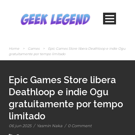
Home
>
Games
>
Epic Games Store libera Deathloop e indie Ogu
gratuitamente por tempo limitado
Epic Games Store libera
Deathloop e indie Ogu
gratuitamente por tempo
limitado
06 jun 2025
/
Yasmin Naka
/
0 Comment